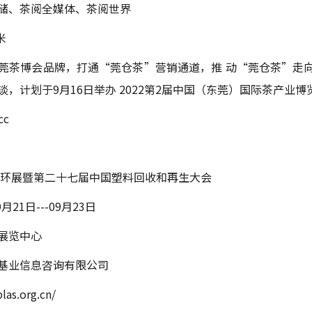
储、茶阅全媒体、茶阅世界
米
莞茶博会品牌，打通“莞仓茶”营销通道，推 动“莞仓茶”走
，计划于9月16日举办 2022第2届中国（东莞）国际茶产业博
cc
料循环展暨第二十七届中国塑料回收和再生大会
月21日---09月23日
展览中心
基业信息咨询有限公司
as.org.cn/