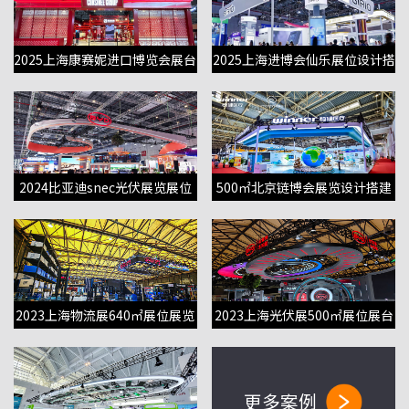
2025上海康赛妮进口博览会展台
2025上海进博会仙乐展位设计搭
设计搭建
建
2024比亚迪snec光伏展览展位
500㎡北京链博会展览设计搭建
搭建布置
项目
2023上海物流展640㎡展位展览
2023上海光伏展500㎡展位展台
设计搭建
搭建布置
更多案例